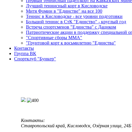
Первый теннисный падел-корт на Кавказских Мин
Лучший теннисный корт в Кисловодске
Митя Фомин в "Единстве" на все 100
Теннис в Кисловодске - все уровни подготовки
Большой теннис в СтК "Единство" - круглый год
Встреча спортсменов "Единства" с Дациком
Патриотические акции в поддержку специальной о
"Спортивные сборы ММА"
"Грунтовой корт к восьмилетию "Единства"
Контакты
Группа ВК
Спортклуб "Бункер"
Контакты:
Ставропольский край, Кисловодск, Озёрная улица, 24Б