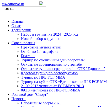
stk-edinstvo.ru
Главная
О нас
Тренировки
Набор в группы на 2024 - 2025 год
Новый набор в группы
Соревнования
Прекрасна музыка атаки
Отчёт по 1.4 марафона
Биатлон
Турнир по смешанным единоборствам
Открытые соревнования по стрельбе
Открытые турниры среди детей в СТК "Единство"
Краевой турнир по боевому самбо
Турнир по ПРБ-FCF-ММА
Турнир на кубок СТК «Единство» по ПРБ-FCF-М
21.09.2013 чемпионат FCF-MMA 2013
09.10 чемпионат по ПРБ-FCF-MMA
Гостевой дом "Спорт"
Новости
Спортивные сборы 2025